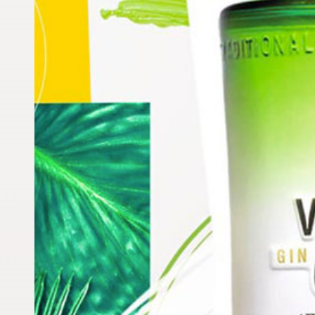
Avis G’Vine
Nous écrire
Maison Villevert
News
Actualités
Gin James Bond
Quelle est la valeur nutritive du gin ?
Gin quote
Le gin : avec ou sans gluten ?
Qu’est-ce que la fleur de raisin ?
Gin au scrabble
Le gin avec de la menthe
Le gin : avec ou sans gluten ?
Qu’est-ce que la fleur de raisin ?
Gin au miel
Pourquoi le Gin G’Vine est vert ?
Comment préparer un Gin Tonic ?
Est-ce que le gin gèle ?