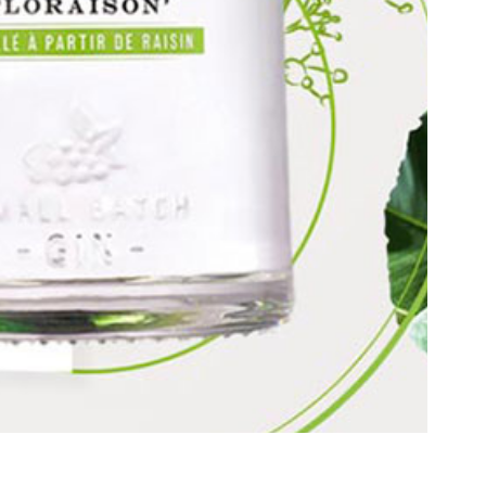
té ?
’à l’aube
s
s Gin Tonic ?
 à découvrir