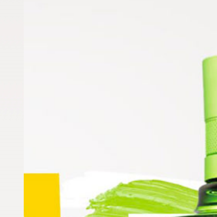
Le Gin de France original
La fleur de vigne au cœur du gin
G’Vine Floraison
La fabrication du Gin G’Vine
L’art de la distillation du Gin G’Vine
Comment est fabriqué le Gin G’Vine ?
De quoi est composé le Gin G’vine ?
Les plantes aromatiques de G’Vine
La fleur de Vigne, le secret de l’excellence G’Vine
Où acheter une bouteille de Gin G’Vine ?
G’Vine, les revendeurs de la bouteille de Gin Verte
Quels sont les distributeurs de G’Vine ?
Où trouver le Gin G’Vine ?
G’Vine : unconventional by nature
Comment consommer Gin G’Vine ?
L’art de vivre à la française et lifestyle
G’Vine un gin au delà des conventions
Générateur de nom de cocktail
Le Gin Tonic by G’Vine
G’vine and Tonic
Recette du gin tonic
Nous écrire