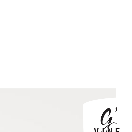
Best of cocktails avec du 
G’Vine Tonic : Le Meilleur Gin Tonic