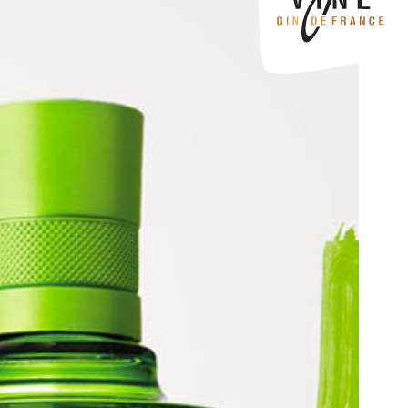
Ramos Gin Fizz by G’Vine
G’Vine Martini ou Dry Martini
Grape Martinez by G’Vine
Gin Sling by G’Vine
Basil Smash by G’Vine
Tom Collins by G’Vine