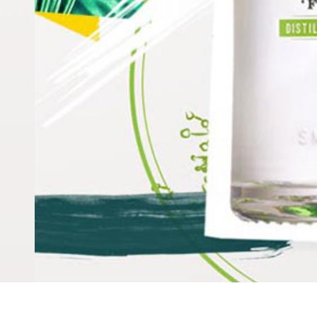
Boire du gin pour guérir la grippe : mythe ou réali
Comment choisir votre gin ?
Du gin avec Red Bull : un cocktail pour tenir jusqu
Degré d’alcool : qu’en est-il du Gin ?
Quel est le goût du gin ?
Un verre de Gin Tonic pour chasser les moustique
G’Vine, l’idée cadeau originale et sophistiquée
G’Vine, le spiritueux végan friendly
Le gin fait-il vraiment maigrir ?
Doit-on conserver le gin au réfrigérateur ?
Comment conserver le gin ?
Quoi manger avec un Gin Tonic ?
Quel gin choisir pour confectionner le meilleur de
Est-ce que le gin rend fou ?
La méthode de fabrication du gin
Cocktails gin sans sucre : de nombreuses recettes