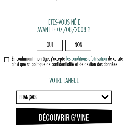
Du gin avec Red Bull : un cocktail pour tenir jusqu’à l’aube
Posté le dans
Tendance
par G'Vine.
Page suivante »
ETES-VOUS NÉ·E
AVANT LE 07/08/2008 ?
OUI
NON
En confirmant mon âge, j’accepte
les conditions d’utilisation
de ce site
ainsi que sa politique de confidentialité et de gestion des données
VOTRE LANGUE