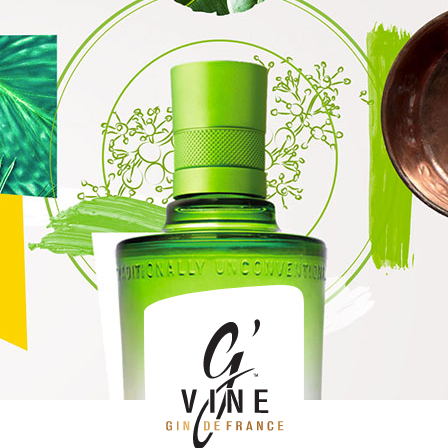
avril 2019
Le gin avec de la menthe
Posté le 16 avril 2019 dans
Cocktails
par G'Vine.
Le gin : avec ou sans gluten ?
Posté le dans
Santé
par G'Vine.
Qu’est-ce que la fleur de raisin ?
Posté le dans
Produit
par G'Vine.
Gin au miel
Posté le dans
Cocktails
par G'Vine.
Pourquoi le Gin G’Vine est vert ?
Posté le dans
Produit
par G'Vine.
Comment préparer un Gin Tonic ?
Posté le dans
Gin Tonic
par G'Vine.
Est-ce que le gin gèle ?
Posté le dans
Produit
par G'Vine.
Boire du gin pour guérir la grippe : mythe ou réalité ?
Posté le dans
Santé
par G'Vine.
Comment choisir votre gin ?
Posté le dans
Tendance
par G'Vine.