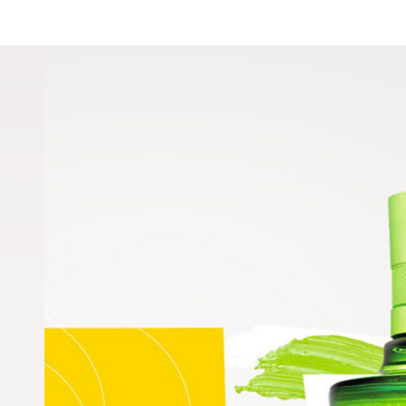
4 juin 2020
Le gin : avec ou sans gluten ?
Posté le 4 juin 2020 dans
Non classé
par A. Barbera.
Qu’est-ce que la fleur de raisin ?
Posté le dans
Non classé
par A. Barbera.