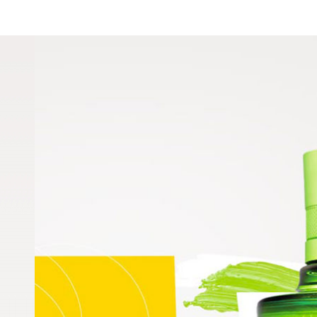
junio 2020
¿Qué es la flor de uva?
Posté le 4 junio 2020 dans
Sin categorizar
par A. Barbera.